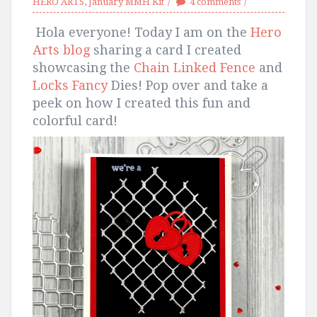
HERO ARTS
,
January MMH Kit
4 comments
Hola everyone! Today I am on the
Hero
Arts blog
sharing a card
I created
showcasing the
Chain Linked Fence
and
Locks Fancy
Dies! Pop over and take a
peek on how I created this fun and
colorful card!