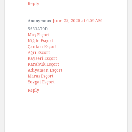
Reply
June 25, 2026 at 6:59 AM
Anonymous
5533A79D
Muş Esçort
Niğde Esçort
Çankırı Esçort
Ağrı Esçort
Kayseri Esçort
Karabük Esçort
Adıyaman Esçort
Maraş Esçort
Yozgat Esçort
Reply