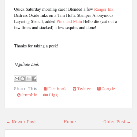
Quick Saturday morning card! Blended a few 
Ranger Ink 
Distress Oxide Inks on a Tim Holtz Stamper Anonymous
Layering Stencil, added 
Pink and Main
Hello die (cut out a 
few times and stacked) a few sequins and done!
Thanks for taking a peek! 
*Affiliate Link
Share This:
Facebook
Twitter
Google+
Stumble
Digg
← Newer Post
Home
Older Post →