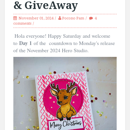
& GiveAway
November 01, 2024
Pocono Pam
4
comments
Hola everyone! Happy Saturday and welcome
Day 1
to
of the countdown to Monday's release
of the November 2024 Hero Studio.