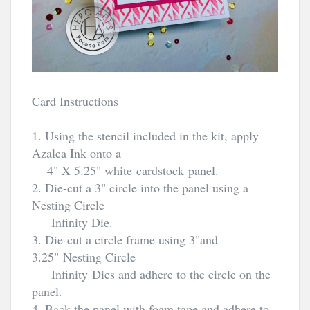
Card Instructions
1. Using the stencil included in the kit, apply
Azalea Ink onto a
4" X 5.25" white
cardstock
panel.
2. Die-cut a 3" circle into the panel using a
Nesting Circle
Infinity Die.
3. Die-cut a circle frame using 3"and
3.25" Nesting Circle
Infinity
Dies and adhere to the circle on the
panel.
4. Back the panel with foam tape and adhere to